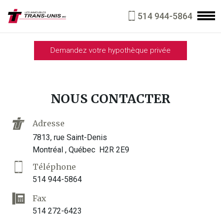
DOCUMENTS REQUIS
514 944-5864
CALCULATEUR D'HYPOTHÈQUE
Demandez votre hypothèque privée
NOUS JOINDRE
Aller
au
contenu
NOUS CONTACTER
principal
Adresse
7813, rue Saint-Denis
Montréal , Québec H2R 2E9
Téléphone
514 944-5864
Fax
514 272-6423